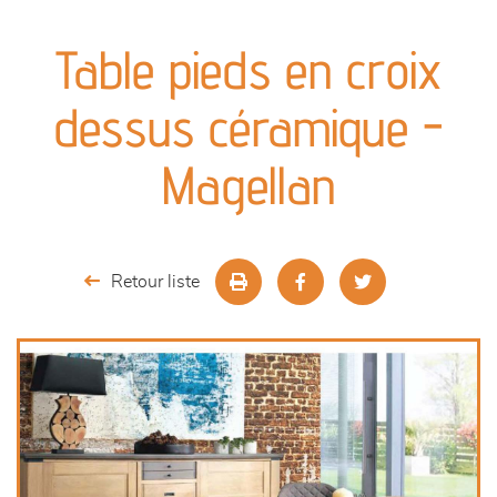
canapés et fauteuils
Table pieds en croix
séjours
dessus céramique -
meubles de complément
Magellan
chambres et dressing
literie
Retour liste
décoration