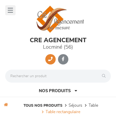
Panneau de gestion des cookies
lose
nu
CRE AGENCEMENT
Locminé (56)
NOS PRODUITS
séjours
table
TOUS NOS PRODUITS
table rectangulaire