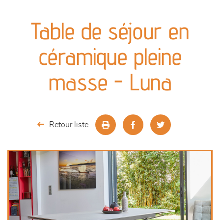
canapés et fauteuils
Table de séjour en
séjours
céramique pleine
meubles de complément
masse - Luna
chambres et dressing
literie
Retour liste
décoration