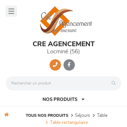
Panneau de gestion des cookies
lose
nu
CRE AGENCEMENT
Locminé (56)
NOS PRODUITS
séjours
table
TOUS NOS PRODUITS
table rectangulaire