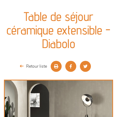
canapés et fauteuils
Table de séjour
séjours
céramique extensible -
meubles de complément
Diabolo
chambres et dressing
literie
Retour liste
décoration