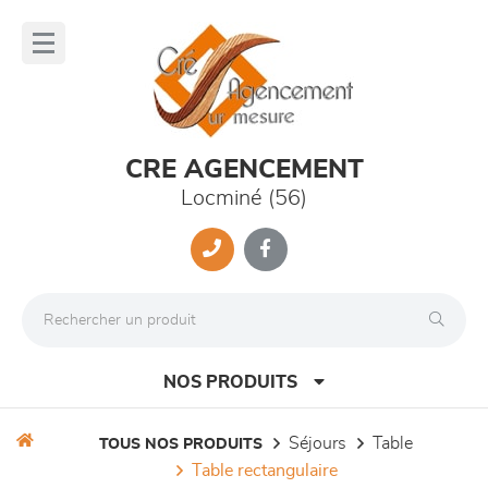
Panneau de gestion des cookies
lose
nu
CRE AGENCEMENT
Locminé (56)
NOS PRODUITS
séjours
table
TOUS NOS PRODUITS
table rectangulaire