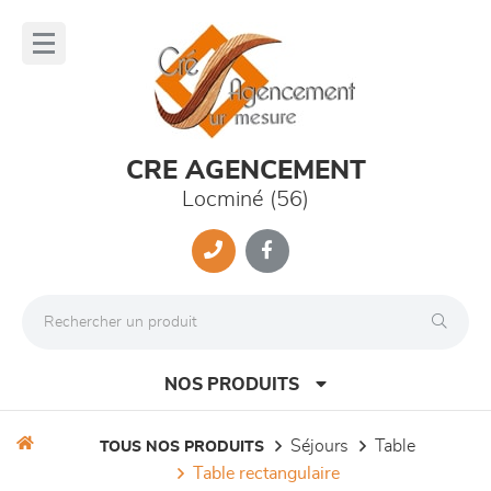
Panneau de gestion des cookies
lose
nu
CRE AGENCEMENT
Locminé (56)
NOS PRODUITS
séjours
table
TOUS NOS PRODUITS
table rectangulaire