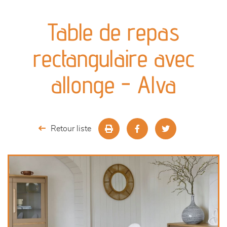
canapés et fauteuils
Table de repas
séjours
rectangulaire avec
meubles de complément
allonge - Alva
chambres et dressing
literie
Retour liste
décoration