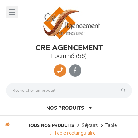
Panneau de gestion des cookies
lose
nu
CRE AGENCEMENT
Locminé (56)
NOS PRODUITS
séjours
table
TOUS NOS PRODUITS
table rectangulaire