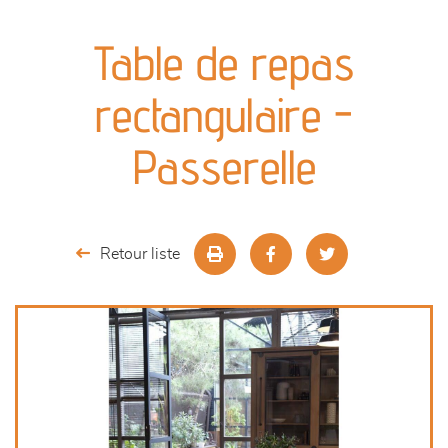
canapés et fauteuils
Table de repas
séjours
rectangulaire -
meubles de complément
Passerelle
chambres et dressing
literie
Retour liste
décoration