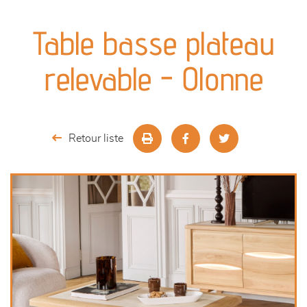
canapés et fauteuils
Table basse plateau
séjours
relevable - Olonne
meubles de complément
chambres et dressing
Retour liste
literie
décoration