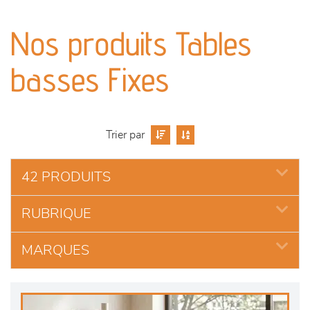
canapés et fauteuils
Nos produits Tables
séjours
basses Fixes
meubles de complément
chambres et dressing
Trier par
literie
42 PRODUITS
décoration
RUBRIQUE
MARQUES