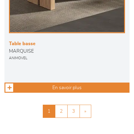
Table basse
MARQUISE
ANIMOVEL
En savoir plus
1
2
3
»