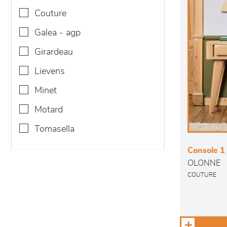
couture
galea - agp
girardeau
lievens
minet
motard
tomasella
Console 1 t
OLONNE
COUTURE