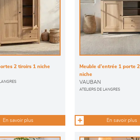
ortes 2 tiroirs 1 niche
Meuble d’entrée 1 porte 2 
niche
VAUBAN
 LANGRES
ATELIERS DE LANGRES
En savoir plus
En savoir plus