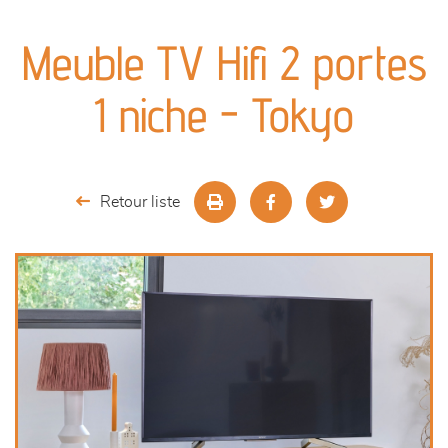
canapés et fauteuils
Meuble TV Hifi 2 portes
séjours
1 niche - Tokyo
meubles de complément
chambres et dressing
Retour liste
literie
décoration