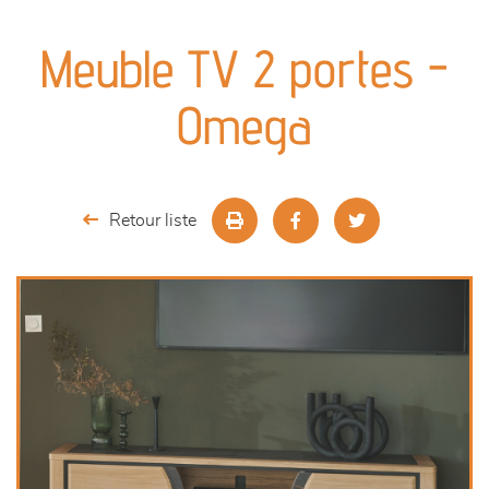
canapés et fauteuils
Meuble TV 2 portes -
séjours
Omega
meubles de complément
chambres et dressing
Retour liste
literie
décoration