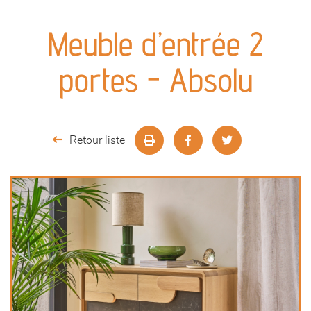
canapés et fauteuils
Meuble d’entrée 2
séjours
portes - Absolu
meubles de complément
chambres et dressing
Retour liste
literie
décoration