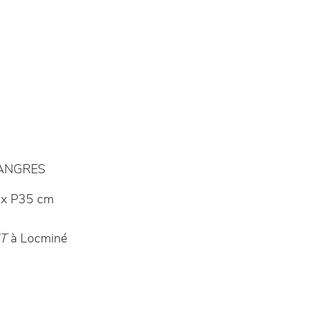
LANGRES
x P35 cm
T
à Locminé