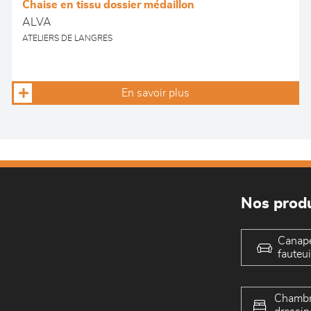
Chaise en tissu dossier médaillon
ALVA
ATELIERS DE LANGRES
En savoir plus
Nos produ
Canap
fauteui
Chambr