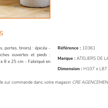
s
, portes, tiroirs) : épicéa -
Référence :
10361
iches ouvertes et pieds :
Marque :
ATELIERS DE 
1 x 8 x 25 cm - Fabriqué en
Dimension :
H107 x L87 
ible sur commande dans votre magasin
CRE AGENCEMEN