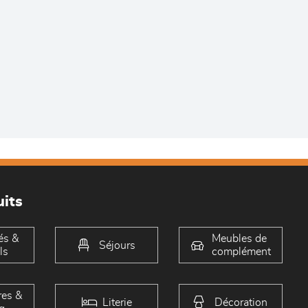
its
és &
Meubles de
Séjours
ls
complément
es &
Literie
Décoration