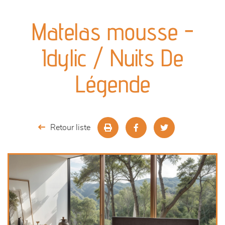
canapés et fauteuils
Matelas mousse -
séjours
Idylic / Nuits De
meubles de complément
Légende
chambres et dressing
literie
Retour liste
décoration