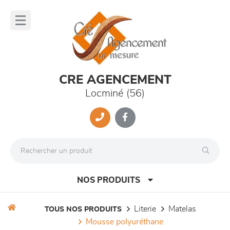
Panneau de gestion des cookies
lose
nu
CRE AGENCEMENT
Locminé (56)
NOS PRODUITS
literie
matelas
TOUS NOS PRODUITS
mousse polyuréthane