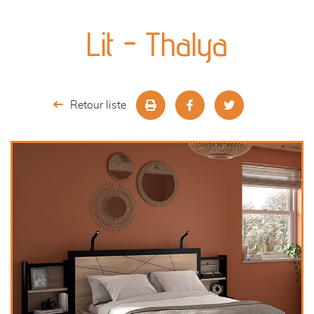
canapés et fauteuils
Lit - Thalya
séjours
meubles de complément
Retour liste
chambres et dressing
literie
décoration