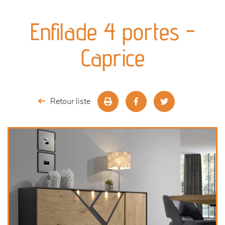
canapés et fauteuils
Enfilade 4 portes -
séjours
Caprice
meubles de complément
chambres et dressing
Retour liste
literie
décoration