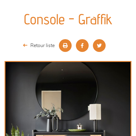
canapés et fauteuils
Console - Graffik
séjours
meubles de complément
Retour liste
chambres et dressing
literie
décoration