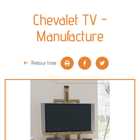
canapés et fauteuils
Chevalet TV -
séjours
Manufacture
meubles de complément
chambres et dressing
Retour liste
literie
décoration