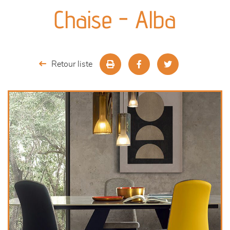
canapés et fauteuils
Chaise - Alba
séjours
meubles de complément
Retour liste
chambres et dressing
literie
décoration