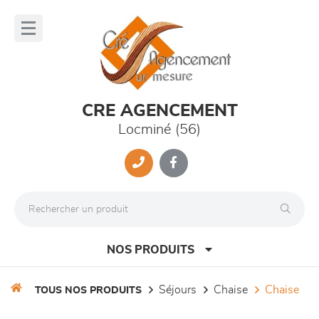
Panneau de gestion des cookies
lose
nu
CRE AGENCEMENT
Locminé (56)
NOS PRODUITS
séjours
chaise
chaise
TOUS NOS PRODUITS