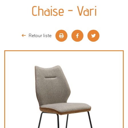
canapés et fauteuils
Chaise - Vari
séjours
meubles de complément
Retour liste
chambres et dressing
literie
décoration