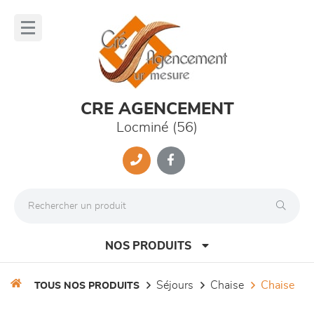
Panneau de gestion des cookies
lose
nu
CRE AGENCEMENT
Locminé (56)
NOS PRODUITS
séjours
chaise
chaise
TOUS NOS PRODUITS