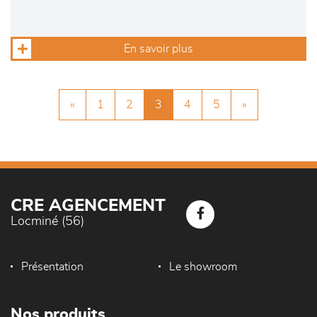
En savoir plus
«
1
2
3
4
5
»
CRE AGENCEMENT
Locminé (56)
Présentation
Le showroom
Nos produits