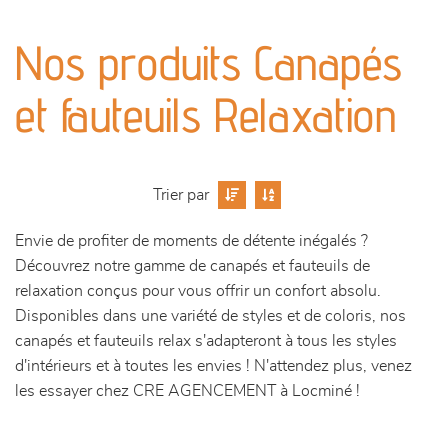
canapés et fauteuils
Nos produits Canapés
séjours
et fauteuils Relaxation
meubles de complément
chambres et dressing
Trier par
literie
Envie de profiter de moments de détente inégalés ?
Découvrez notre gamme de canapés et fauteuils de
décoration
relaxation conçus pour vous offrir un confort absolu.
Disponibles dans une variété de styles et de coloris, nos
canapés et fauteuils relax s'adapteront à tous les styles
d'intérieurs et à toutes les envies ! N'attendez plus, venez
les essayer chez CRE AGENCEMENT à Locminé !