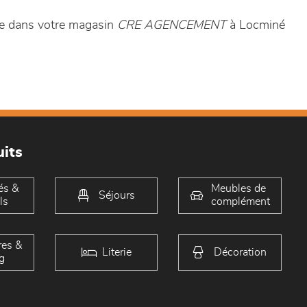
de dans votre magasin
CRE AGENCEMENT
à Locminé
its
és &
Meubles de
Séjours
ls
complément
es &
Literie
Décoration
g