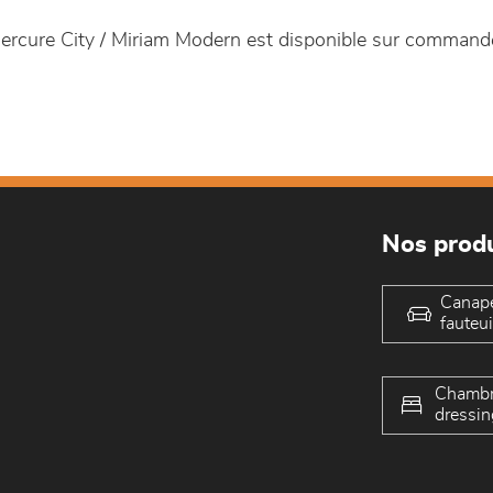
rcure City / Miriam Modern est disponible sur comman
Nos produ
Canap
fauteui
Chambr
dressin