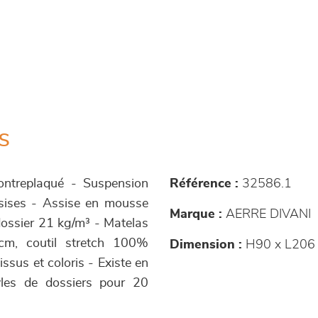
s
contreplaqué - Suspension
Référence :
32586.1
ssises - Assise en mousse
Marque :
AERRE DIVANI
dossier 21 kg/m³ - Matelas
cm, coutil stretch 100%
Dimension :
H90 x L206 
ssus et coloris - Existe en
tyles de dossiers pour 20