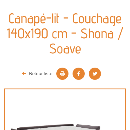
canapés et fauteuils
Canapé-lit - Couchage
séjours
140x190 cm - Shona /
meubles de complément
Soave
chambres et dressing
literie
Retour liste
décoration