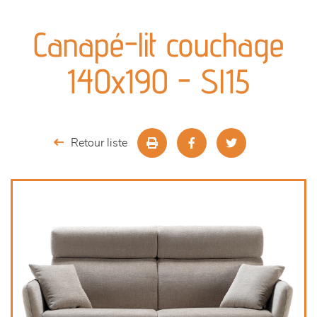
canapés et fauteuils
Canapé-lit couchage
séjours
140x190 - Sl15
meubles de complément
chambres et dressing
Retour liste
literie
décoration