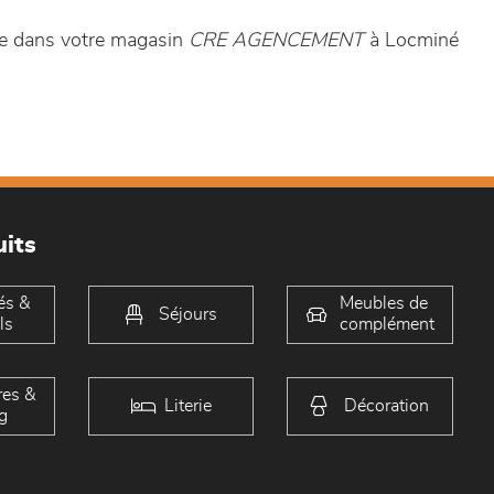
de dans votre magasin
CRE AGENCEMENT
à Locminé
its
és &
Meubles de
Séjours
ls
complément
es &
Literie
Décoration
g