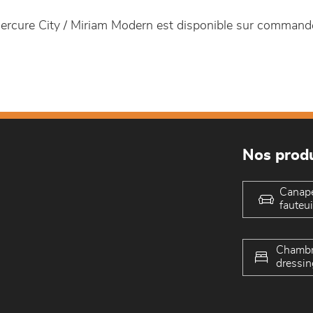
rcure City / Miriam Modern est disponible sur comman
Nos produ
Canap
fauteui
Chambr
dressin