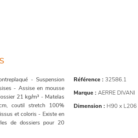
s
contreplaqué - Suspension
Référence :
32586.1
ssises - Assise en mousse
Marque :
AERRE DIVANI
dossier 21 kg/m³ - Matelas
cm, coutil stretch 100%
Dimension :
H90 x L206 
ssus et coloris - Existe en
tyles de dossiers pour 20