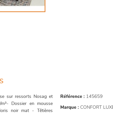
s
ise sur ressorts Nosag et
Référence :
145659
g/m³- Dossier en mousse
Marque :
CONFORT LUX
oris noir mat - Têtières