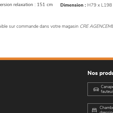
version relaxation : 151 cm
Dimension :
H79 x L198
onible sur commande dans votre magasin
CRE AGENCEM
Nos produ
Canap
fauteui
Chambr
dressin