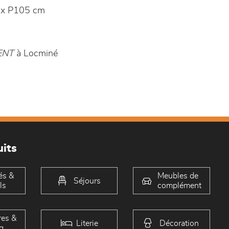
 x P105 cm
ENT
à Locminé
its
és &
Meubles de
Séjours
ls
complément
es &
Literie
Décoration
g