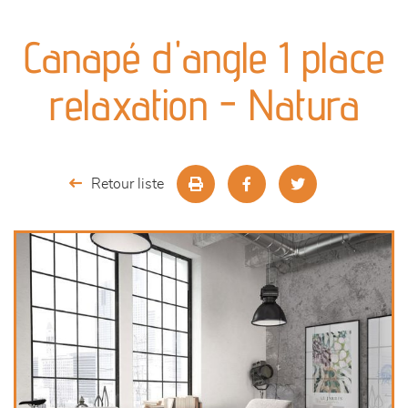
canapés et fauteuils
Canapé d'angle 1 place
séjours
relaxation - Natura
meubles de complément
chambres et dressing
Retour liste
literie
décoration