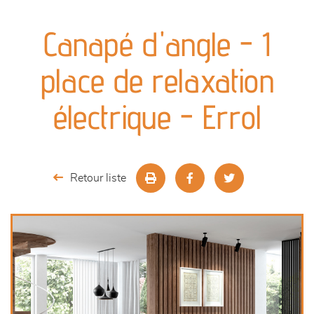
canapés et fauteuils
Canapé d'angle - 1
séjours
place de relaxation
meubles de complément
électrique - Errol
chambres et dressing
literie
Retour liste
décoration