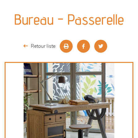
canapés et fauteuils
Bureau - Passerelle
séjours
meubles de complément
Retour liste
chambres et dressing
literie
décoration