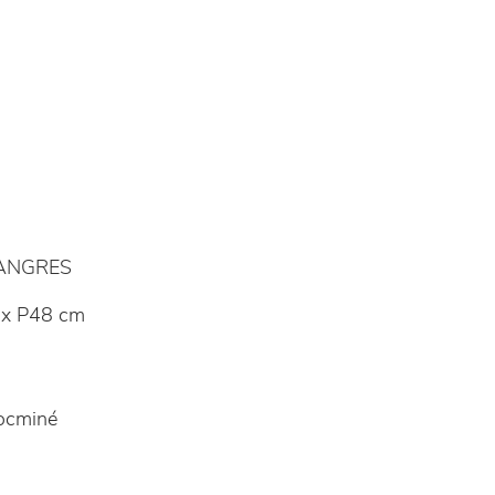
LANGRES
x P48 cm
ocminé