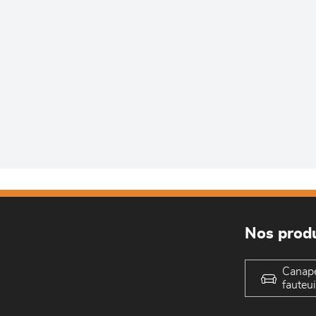
Nos produ
Canap
fauteui