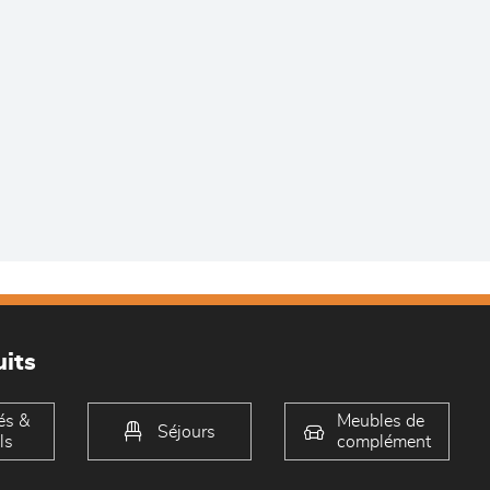
its
és &
Meubles de
Séjours
ls
complément