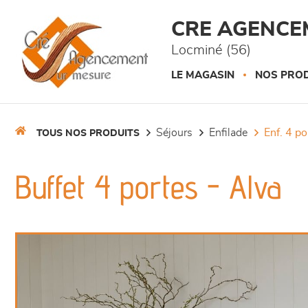
Panneau de gestion des cookies
CRE AGENCE
Locminé (56)
LE MAGASIN
NOS PROD
séjours
enfilade
enf. 4 p
TOUS NOS PRODUITS
Buffet 4 portes - Alva