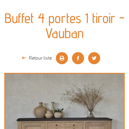
canapés et fauteuils
Buffet 4 portes 1 tiroir -
séjours
Vauban
meubles de complément
chambres et dressing
Retour liste
literie
décoration