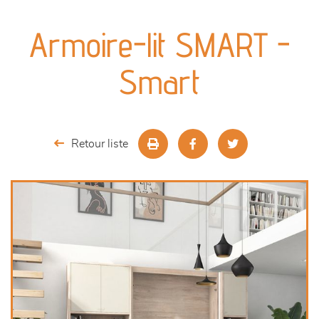
canapés et fauteuils
Armoire-lit SMART -
séjours
Smart
meubles de complément
chambres et dressing
Retour liste
literie
décoration