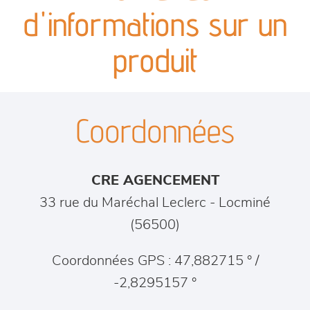
canapés et fauteuils
d'informations sur un
séjours
produit
meubles de complément
Coordonnées
chambres et dressing
literie
CRE AGENCEMENT
décoration
33 rue du Maréchal Leclerc
-
Locminé
(
56500
)
Coordonnées GPS : 47,882715 ° /
-2,8295157 °