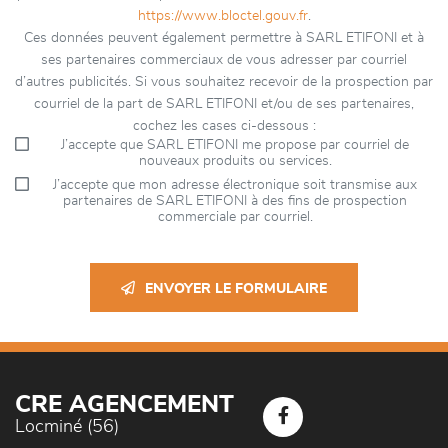
https://www.bloctel.gouv.fr
.
Ces données peuvent également permettre à SARL ETIFONI et à
ses partenaires commerciaux de vous adresser par courriel
d’autres publicités. Si vous souhaitez recevoir de la prospection par
courriel de la part de SARL ETIFONI et/ou de ses partenaires,
cochez les cases ci-dessous :
J’accepte que SARL ETIFONI me propose par courriel de
nouveaux produits ou services.
J’accepte que mon adresse électronique soit transmise aux
partenaires de SARL ETIFONI à des fins de prospection
commerciale par courriel.
ENVOYER LE FORMULAIRE
CRE AGENCEMENT
Locminé (56)