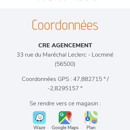
canapés et fauteuils
séjours
Coordonnées
meubles de complément
CRE AGENCEMENT
chambres et dressing
33 rue du Maréchal Leclerc
-
Locminé
(
56500
)
literie
Coordonnées GPS : 47,882715 ° /
décoration
-2,8295157 °
Se rendre vers ce magasin :
Waze
Google Maps
Plan