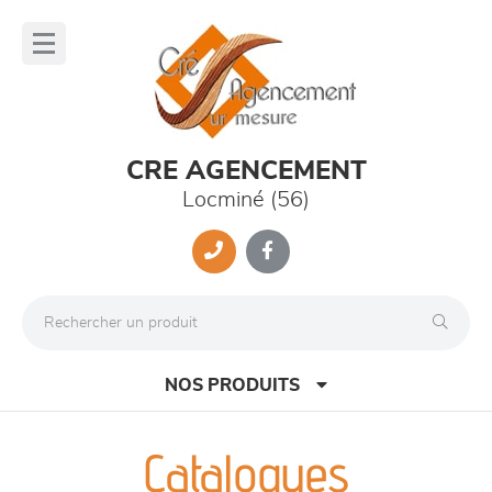
Panneau de gestion des cookies
lose
nu
CRE AGENCEMENT
Locminé (56)
NOS PRODUITS
Catalogues