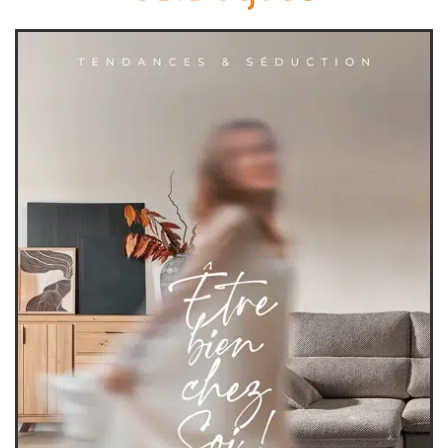
canapés et fauteuils
séjours
meubles de complément
chambres et dressing
literie
décoration