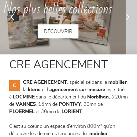
100% personnalisable
canapés et fauteuils
séjours
DÉCOUVRIR
meubles de complément
chambres et dressing
CRE AGENCEMENT
literie
CRE AGENCEMENT
, spécialisé dans le
mobilier
,
C
décoration
la
literie
et l'
agencement sur-mesure
est situé
à
LOCMINE
dans le département du
Morbihan
, à 20mn
de
VANNES
, 15mn de
PONTIVY
, 20mn de
PLOERMEL
et 30mn de
LORIENT
.
C'est au cœur d'un espace d'environ 800m² qu'on
découvre les dernières tendances du
mobilier