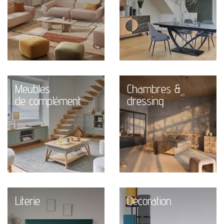
Meubles
Chambres &
de complément
dressing
Literie
Décoration