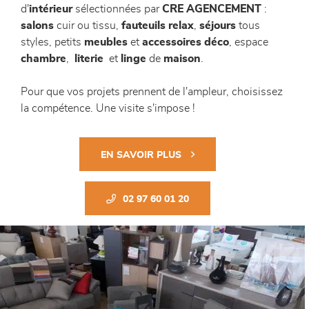
d'
intérieur
sélectionnées par
CRE AGENCEMENT
:
salons
cuir ou tissu,
fauteuils relax
,
séjours
tous
styles, petits
meubles
et
accessoires déco
, espace
chambre
,
literie
et
linge
de
maison
.
Pour que vos projets prennent de l'ampleur, choisissez
la compétence. Une visite s'impose !
EN SAVOIR PLUS
02 97 60 01 20
Previous