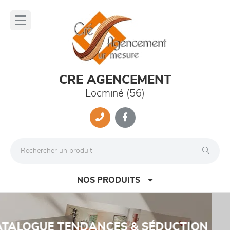
Panneau de gestion des cookies
lose
nu
CRE AGENCEMENT
Locminé (56)
NOS PRODUITS
Previous
Nex
CANAPÉ BORRA